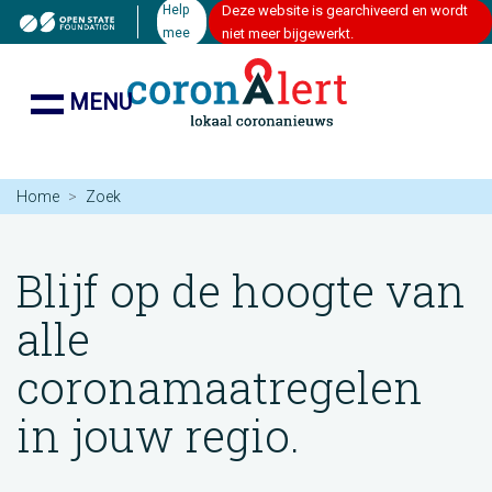
Help
Deze website is gearchiveerd en wordt
mee
niet meer bijgewerkt.
MENU
Home
Zoek
Blijf op de hoogte van
alle
coronamaatregelen
in jouw regio.