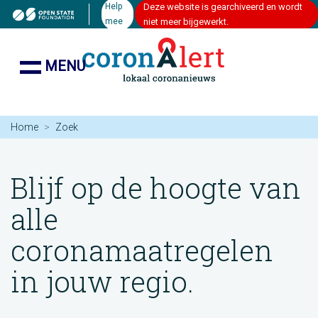
Help
Deze website is gearchiveerd en wordt
mee
niet meer bijgewerkt.
MENU
Home
Zoek
Blijf op de hoogte van
alle
coronamaatregelen
in jouw regio.