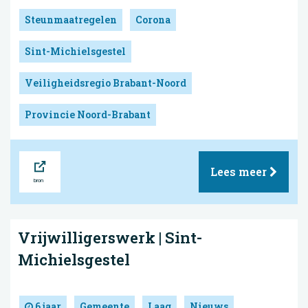
Steunmaatregelen
Corona
Sint-Michielsgestel
Veiligheidsregio Brabant-Noord
Provincie Noord-Brabant
Bron
Lees meer
Vrijwilligers­werk | Sint-
Michielsgestel
6 jaar
Gemeente
Laag
Nieuws