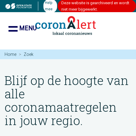
Help
Deze website is gearchiveerd en wordt
mee
niet meer bijgewerkt.
MENU
Home
Zoek
Blijf op de hoogte van
alle
coronamaatregelen
in jouw regio.