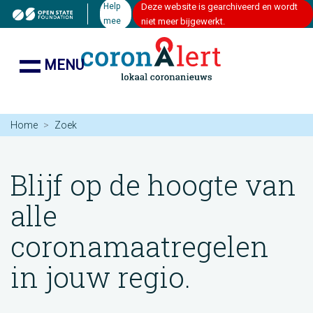
Help
Deze website is gearchiveerd en wordt
mee
niet meer bijgewerkt.
MENU
Home
Zoek
Blijf op de hoogte van
alle
coronamaatregelen
in jouw regio.