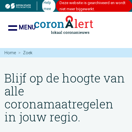
Help
Deze website is gearchiveerd en wordt
mee
niet meer bijgewerkt.
MENU
Home
Zoek
Blijf op de hoogte van
alle
coronamaatregelen
in jouw regio.