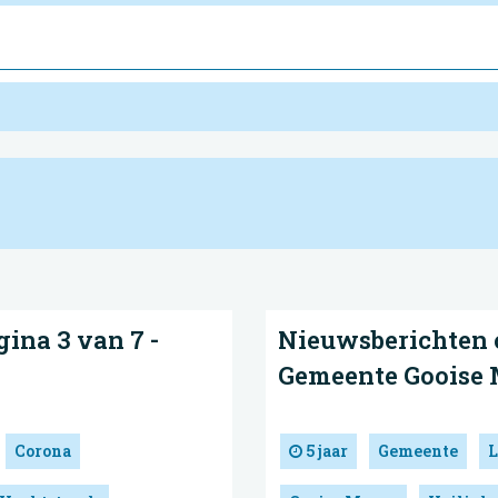
ina 3 van 7 -
Nieuwsberichten c
Gemeente Gooise
Corona
5 jaar
Gemeente
L