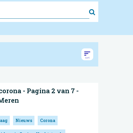
Zoek
orona - Pagina 2 van 7 -
 Meren
aag
Nieuws
Corona