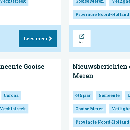
 Vechtstreek
Gooise Meren
Veilighe
Provincie Noord-Holland
Bron
Lees meer
meente Gooise
Nieuwsberichten 
Meren
Corona
5 jaar
Gemeente
L
 Vechtstreek
Gooise Meren
Veilighe
Provincie Noord-Holland