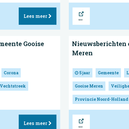
Bron
Lees meer
meente Gooise
Nieuwsberichten 
Meren
Corona
5 jaar
Gemeente
L
 Vechtstreek
Gooise Meren
Veilighe
Provincie Noord-Holland
Bron
Lees meer