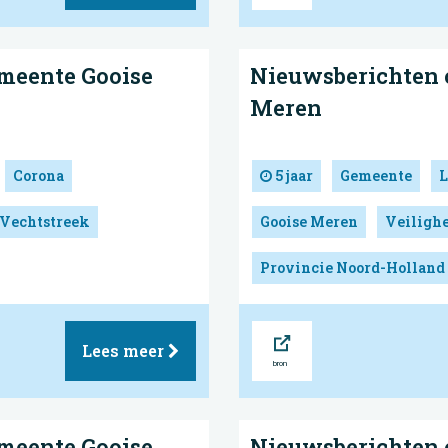
meente Gooise
Nieuwsberichten 
Meren
Corona
5 jaar
Gemeente
L
 Vechtstreek
Gooise Meren
Veilighe
Provincie Noord-Holland
Bron
Lees meer
meente Gooise
Nieuwsberichten 