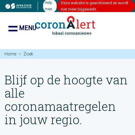
Help
Deze website is gearchiveerd en wordt
mee
niet meer bijgewerkt.
MENU
Home
Zoek
Blijf op de hoogte van
alle
coronamaatregelen
in jouw regio.