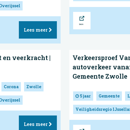
Overijssel
Bron
Lees meer
t en veerkracht |
Verkeersproef Va
autoverkeer vanaf
Gemeente Zwolle
Corona
Zwolle
5 jaar
Gemeente
L
Overijssel
Veiligheidsregio IJssell
Lees meer
Bron