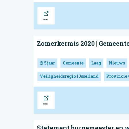
Bron
Zomerkermis 2020 | Gemeent
5 jaar
Gemeente
Laag
Nieuws
Veiligheidsregio IJsselland
Provincie 
Bron
Statement burgemeester en 