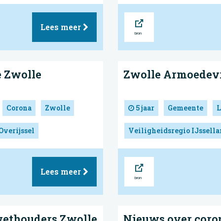
Bron
Lees meer
e Zwolle
Zwolle Armoedevri
Corona
Zwolle
5 jaar
Gemeente
L
Overijssel
Veiligheidsregio IJssell
Bron
Lees meer
wethouders Zwolle
Nieuws over coron