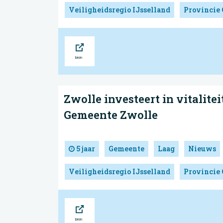
Veiligheidsregio IJsselland
Provincie 
Bron
Zwolle investeert in vitalitei
Gemeente Zwolle
5 jaar
Gemeente
Laag
Nieuws
Veiligheidsregio IJsselland
Provincie 
Bron