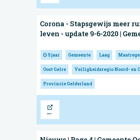
Corona - Stapsgewijs meer ru
leven - update 9-6-2020 | Gem
5 jaar
Gemeente
Laag
Maatrege
Oost Gelre
Veiligheidsregio Noord- en 
Provincie Gelderland
Bron
Nieuws | Page 4 | Gemeente Oo