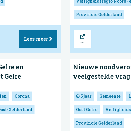
nd
Veiligheidsregio Noord- 
Provincie Gelderland
Bron
Lees meer
elre en
Nieuwe noodveror
t Gelre
veelgestelde vrag
len
Corona
5 jaar
Gemeente
L
Oost-Gelderland
Oost Gelre
Veiligheids
Provincie Gelderland