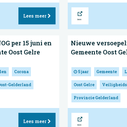
Bron
Lees meer
G per 15 juni en
Nieuwe versoepel
te Oost Gelre
Gemeente Oost Ge
len
Corona
5 jaar
Gemeente
L
Oost-Gelderland
Oost Gelre
Veiligheids
Provincie Gelderland
Bron
Lees meer