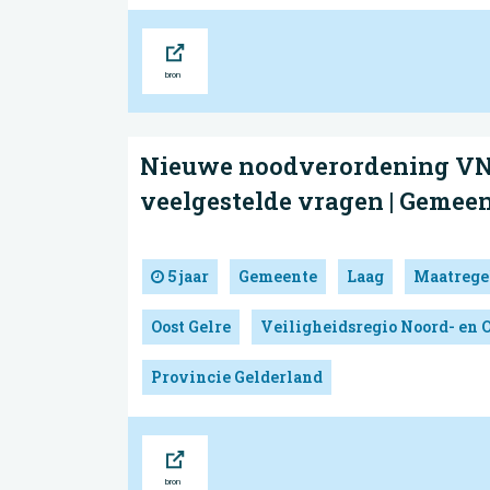
Bron
Nieuwe noodverordening VNO
veelgestelde vragen | Gemeen
5 jaar
Gemeente
Laag
Maatrege
Oost Gelre
Veiligheidsregio Noord- en 
Provincie Gelderland
Bron