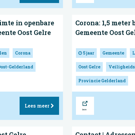
imte in openbare
Corona: 1,5 meter b
eente Oost Gelre
Gemeente Oost Ge
len
Corona
5 jaar
Gemeente
L
Oost-Gelderland
Oost Gelre
Veiligheids
Provincie Gelderland
Bron
Lees meer
st Gelre
Contact | Adressen