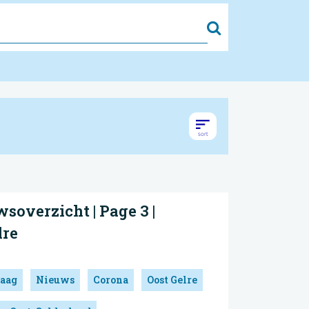
Zoek
soverzicht | Page 3 |
lre
aag
Nieuws
Corona
Oost Gelre