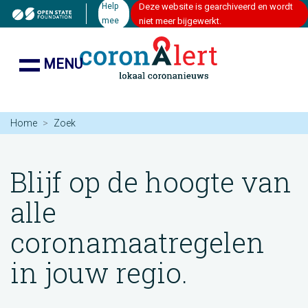
Help
Deze website is gearchiveerd en wordt
mee
niet meer bijgewerkt.
MENU
Home
Zoek
Blijf op de hoogte van
alle
coronamaatregelen
in jouw regio.