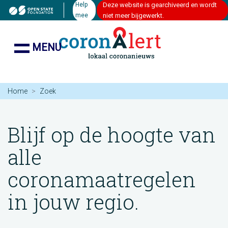
Help
Deze website is gearchiveerd en wordt
mee
niet meer bijgewerkt.
MENU
Home
Zoek
Blijf op de hoogte van
alle
coronamaatregelen
in jouw regio.