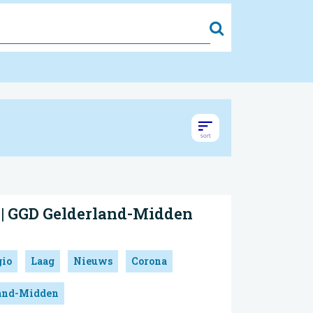
Zoek
 | GGD Gelderland-Midden
gio
Laag
Nieuws
Corona
land-Midden