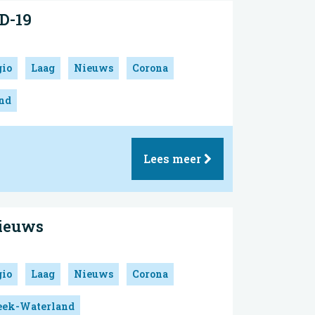
D-19
gio
Laag
Nieuws
Corona
and
Lees meer
ieuws
gio
Laag
Nieuws
Corona
reek-Waterland