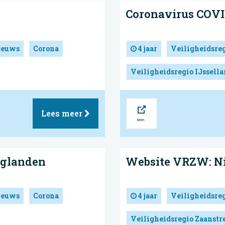
Coronavirus COVI
ieuws
Corona
4 jaar
Veiligheidsre
Veiligheidsregio IJssell
Bron
Lees meer
aglanden
Website VRZW: N
ieuws
Corona
4 jaar
Veiligheidsre
Veiligheidsregio Zaanst