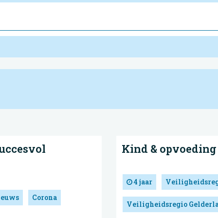
uccesvol
Kind & opvoeding
4 jaar
Veiligheidsre
ieuws
Corona
Veiligheidsregio Gelder