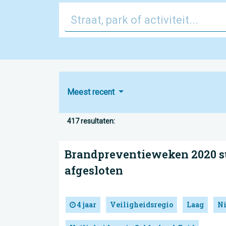
Meest recent
417 resultaten:
Brandpreventieweken 2020 s
afgesloten
4 jaar
Veiligheidsregio
Laag
N