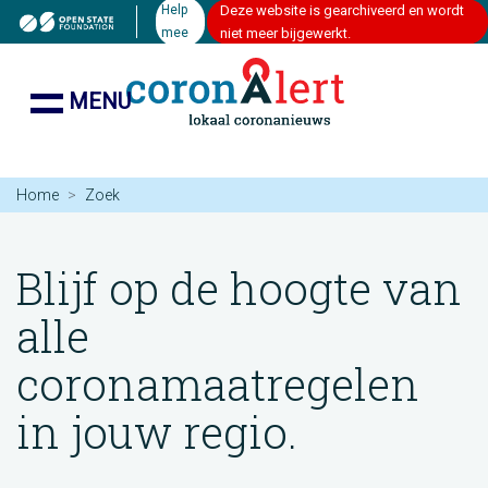
Help
Deze website is gearchiveerd en wordt
mee
niet meer bijgewerkt.
MENU
Home
Zoek
Blijf op de hoogte van
alle
coronamaatregelen
in jouw regio.