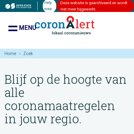
Help
Deze website is gearchiveerd en wordt
mee
niet meer bijgewerkt.
MENU
Home
Zoek
Blijf op de hoogte van
alle
coronamaatregelen
in jouw regio.