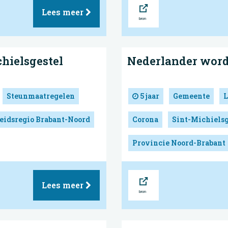
Bron
Lees meer
chielsgestel
Nederlander worde
Steunmaatregelen
5 jaar
Gemeente
L
eidsregio Brabant-Noord
Corona
Sint-Michielsg
Provincie Noord-Brabant
Bron
Lees meer