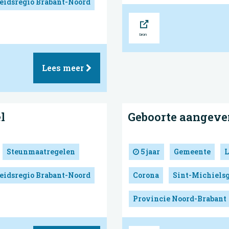
eidsregio Brabant-Noord
Bron
Lees meer
l
Geboorte aangeven
Steunmaatregelen
5 jaar
Gemeente
L
eidsregio Brabant-Noord
Corona
Sint-Michielsg
Provincie Noord-Brabant