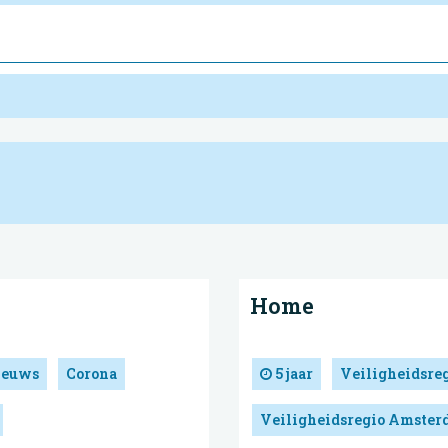
Home
ieuws
Corona
5 jaar
Veiligheidsre
Veiligheidsregio Amste