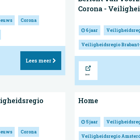
Corona - Veilighe
ieuws
Corona
6 jaar
Veiligheidsre
Veiligheidsregio Brabant
Lees meer
Bron
ligheidsregio
Home
5 jaar
Veiligheidsre
ieuws
Corona
Veiligheidsregio Amste