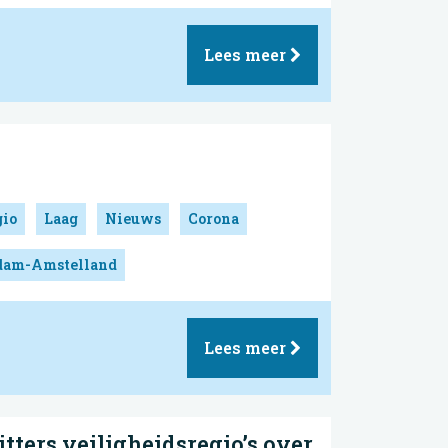
Lees meer
gio
Laag
Nieuws
Corona
rdam-Amstelland
Lees meer
tters veiligheidsregio’s over