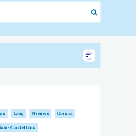
Zoek
gio
Laag
Nieuws
Corona
rdam-Amstelland