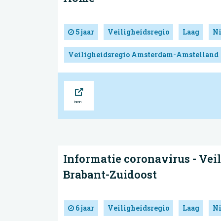
5 jaar
Veiligheidsregio
Laag
N
Veiligheidsregio Amsterdam-Amstelland
Bron
Informatie coronavirus - Vei
Brabant-Zuidoost
6 jaar
Veiligheidsregio
Laag
N