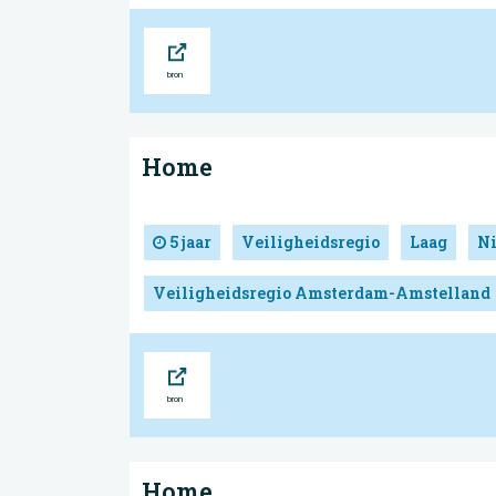
Bron
Home
5 jaar
Veiligheidsregio
Laag
N
Veiligheidsregio Amsterdam-Amstelland
Bron
Home