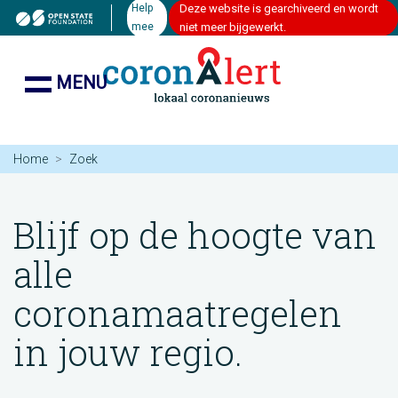
Help
Deze website is gearchiveerd en wordt
mee
niet meer bijgewerkt.
MENU
Home
Zoek
Blijf op de hoogte van
alle
coronamaatregelen
in jouw regio.