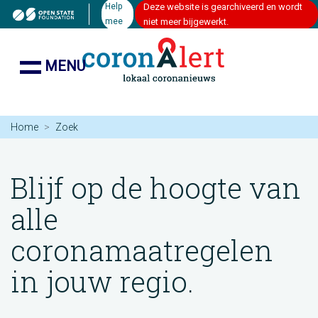
Help
Deze website is gearchiveerd en wordt
mee
niet meer bijgewerkt.
MENU
Home
Zoek
Blijf op de hoogte van
alle
coronamaatregelen
in jouw regio.