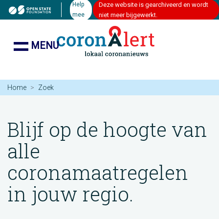
Help
Deze website is gearchiveerd en wordt
mee
niet meer bijgewerkt.
MENU
Home
Zoek
Blijf op de hoogte van
alle
coronamaatregelen
in jouw regio.