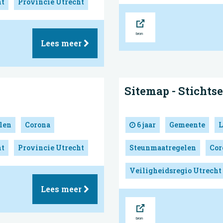
ht
Provincie Utrecht
Bron
Lees meer
Sitemap - Stichts
len
Corona
6 jaar
Gemeente
L
ht
Provincie Utrecht
Steunmaatregelen
Cor
Veiligheidsregio Utrecht
Lees meer
Bron