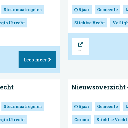
Steunmaatregelen
5 jaar
Gemeente
L
egio Utrecht
Stichtse Vecht
Veiligh
Bron
Lees meer
Vecht
Nieuwsoverzicht -
Steunmaatregelen
5 jaar
Gemeente
L
egio Utrecht
Corona
Stichtse Vecht