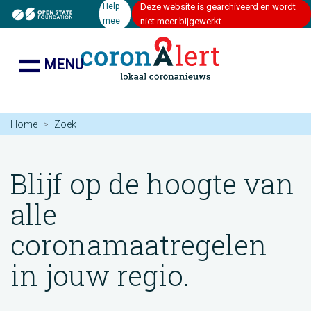
Help
Deze website is gearchiveerd en wordt
mee
niet meer bijgewerkt.
MENU
Home
Zoek
Blijf op de hoogte van
alle
coronamaatregelen
in jouw regio.