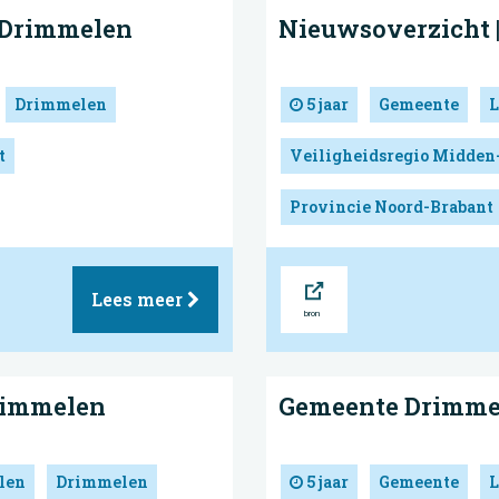
 Drimmelen
Nieuwsoverzicht 
Drimmelen
5 jaar
Gemeente
L
t
Veiligheidsregio Midden
Provincie Noord-Brabant
Bron
Lees meer
Drimmelen
Gemeente Drimme
len
Drimmelen
5 jaar
Gemeente
L