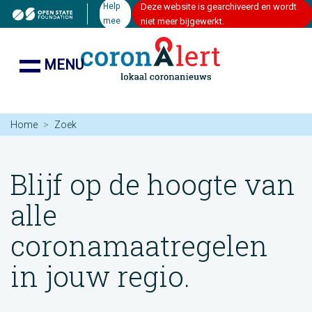
Help
Deze website is gearchiveerd en wordt
mee
niet meer bijgewerkt.
MENU
Home
Zoek
Blijf op de hoogte van
alle
coronamaatregelen
in jouw regio.