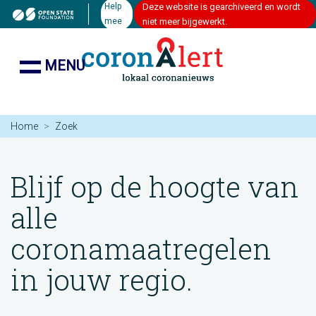
Help
Deze website is gearchiveerd en wordt
mee
niet meer bijgewerkt.
MENU
Home
Zoek
Blijf op de hoogte van
alle
coronamaatregelen
in jouw regio.