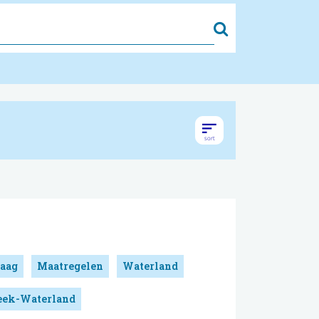
Zoek
aag
Maatregelen
Waterland
reek-Waterland