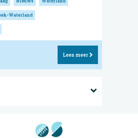
aag
Nieuws
Waterland
reek-Waterland
Lees meer