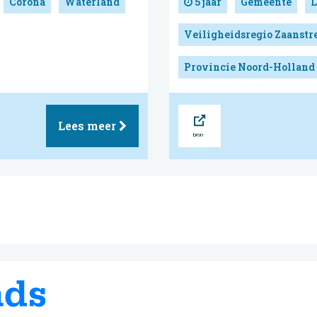
Corona
Waterland
5 jaar
Gemeente
L
Veiligheidsregio Zaanst
Provincie Noord-Holland
Bron
Lees meer