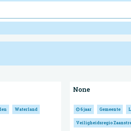
None
len
Waterland
6 jaar
Gemeente
L
Veiligheidsregio Zaanst