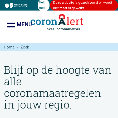
Help
Deze website is gearchiveerd en wordt
mee
niet meer bijgewerkt.
MENU
Home
Zoek
Blijf op de hoogte van
alle
coronamaatregelen
in jouw regio.