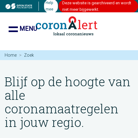
Help
Deze website is gearchiveerd en wordt
mee
niet meer bijgewerkt.
MENU
Home
Zoek
Blijf op de hoogte van
alle
coronamaatregelen
in jouw regio.