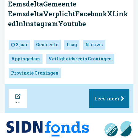
EemsdeltaGemeente
EemsdeltaVerplichtFacebookXLink
edInInstagramYoutube
2 jaar
Gemeente
Laag
Nieuws
Appingedam
Veiligheidsregio Groningen
Provincie Groningen
Bron
Lees meer