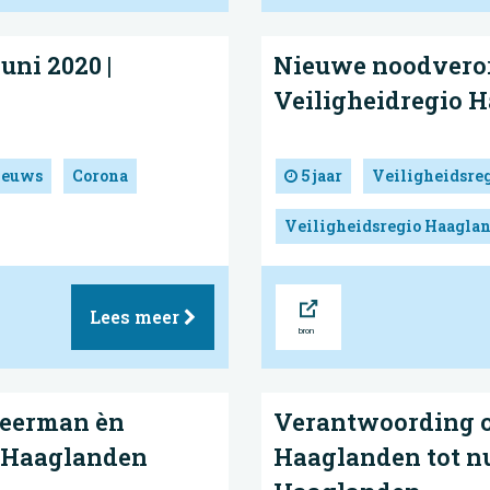
ni 2020 |
Nieuwe noodverord
Veiligheidregio 
ieuws
Corona
5 jaar
Veiligheidsre
Veiligheidsregio Haagla
Bron
Lees meer
weerman èn
Verantwoording 
o Haaglanden
Haaglanden tot nu