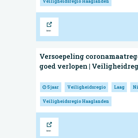
Veiligheidsregio Haaglanden
Bron
Versoepeling coronamaatreg
goed verlopen | Veiligheidr
5 jaar
Veiligheidsregio
Laag
N
Veiligheidsregio Haaglanden
Bron