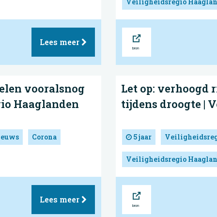
Veiligheidsregio Haagla
Bron
Lees meer
elen vooralsnog
Let op: verhoogd 
egio Haaglanden
tijdens droogte |
ieuws
Corona
5 jaar
Veiligheidsre
Veiligheidsregio Haagla
Bron
Lees meer