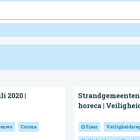
i 2020 |
Strandgemeenten t
horeca | Veilighe
ieuws
Corona
5 jaar
Veiligheidsre