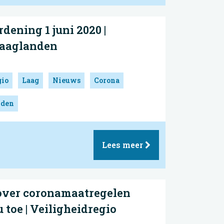
ening 1 juni 2020 |
Haaglanden
gio
Laag
Nieuws
Corona
nden
Lees meer
over coronamaatregelen
 toe | Veiligheidregio