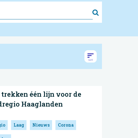
Zoek
rekken één lijn voor de
idregio Haaglanden
gio
Laag
Nieuws
Corona