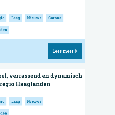
gio
Laag
Nieuws
Corona
nden
Lees meer
ibel, verrassend en dynamisch
dregio Haaglanden
gio
Laag
Nieuws
nden