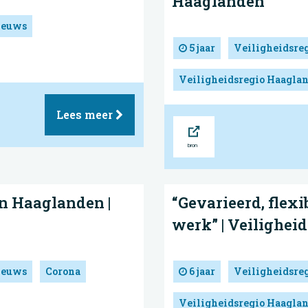
Haaglanden
ieuws
5 jaar
Veiligheidsre
Veiligheidsregio Haagla
Lees meer
Bron
in Haaglanden |
“Gevarieerd, flex
werk” | Veilighei
ieuws
Corona
6 jaar
Veiligheidsre
Veiligheidsregio Haagla