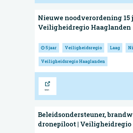
Nieuwe noodverordening 15 ju
Veiligheidregio Haaglanden
5 jaar
Veiligheidsregio
Laag
N
Veiligheidsregio Haaglanden
Bron
Beleidsondersteuner, brand
dronepiloot | Veiligheidregi