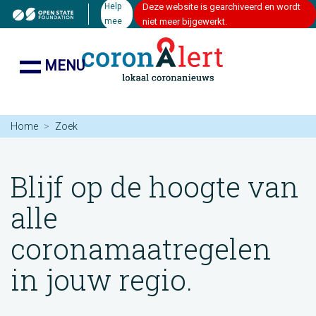
Help
Deze website is gearchiveerd en wordt
mee
niet meer bijgewerkt.
MENU
Home
Zoek
Blijf op de hoogte van
alle
coronamaatregelen
in jouw regio.