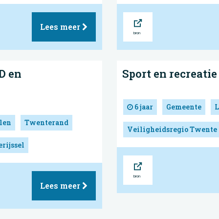
Bron
Lees meer
D en
Sport en recreatie
6 jaar
Gemeente
L
len
Twenterand
Veiligheidsregio Twente
rijssel
Bron
Lees meer