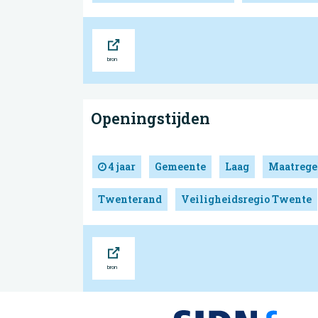
Bron
Openingstijden
4 jaar
Gemeente
Laag
Maatrege
Twenterand
Veiligheidsregio Twente
Bron