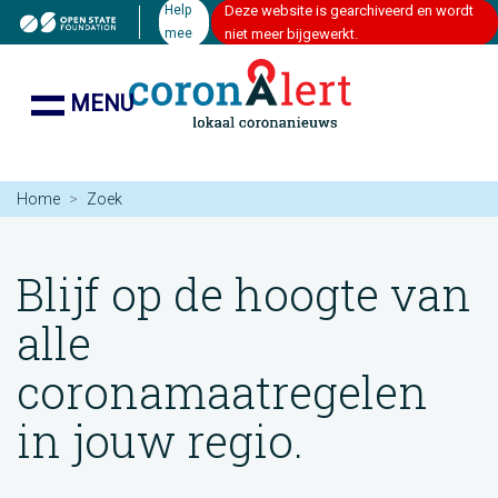
Help
Deze website is gearchiveerd en wordt
mee
niet meer bijgewerkt.
MENU
Home
Zoek
Blijf op de hoogte van
alle
coronamaatregelen
in jouw regio.