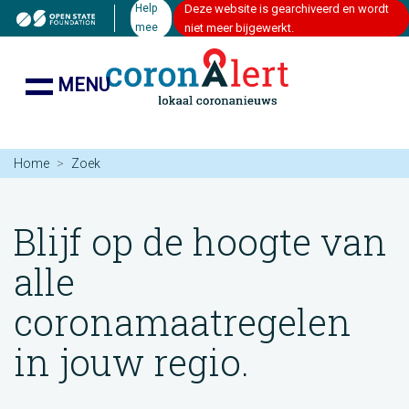
Help
Deze website is gearchiveerd en wordt
mee
niet meer bijgewerkt.
MENU
Home
Zoek
Blijf op de hoogte van
alle
coronamaatregelen
in jouw regio.