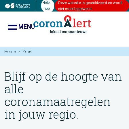
Help
Deze website is gearchiveerd en wordt
mee
niet meer bijgewerkt.
MENU
Home
Zoek
Blijf op de hoogte van
alle
coronamaatregelen
in jouw regio.