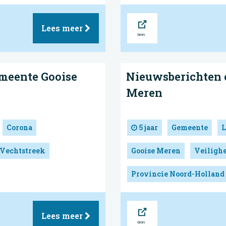
Bron
Lees meer
meente Gooise
Nieuwsberichten 
Meren
Corona
5 jaar
Gemeente
L
 Vechtstreek
Gooise Meren
Veilighe
Provincie Noord-Holland
Bron
Lees meer