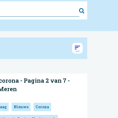
Zoek
orona - Pagina 2 van 7 -
 Meren
aag
Nieuws
Corona