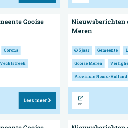
meente Gooise
Nieuwsberichten 
Meren
Corona
5 jaar
Gemeente
L
 Vechtstreek
Gooise Meren
Veilighe
Provincie Noord-Holland
Bron
Lees meer
meente Gooise
Nieuwsberichten 