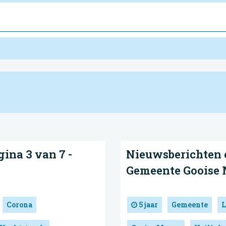
ina 3 van 7 -
Nieuwsberichten c
Gemeente Gooise
Corona
5 jaar
Gemeente
L