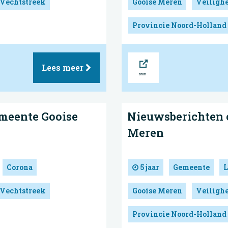
 Vechtstreek
Gooise Meren
Veilighe
Provincie Noord-Holland
Bron
Lees meer
meente Gooise
Nieuwsberichten 
Meren
Corona
5 jaar
Gemeente
L
 Vechtstreek
Gooise Meren
Veilighe
Provincie Noord-Holland