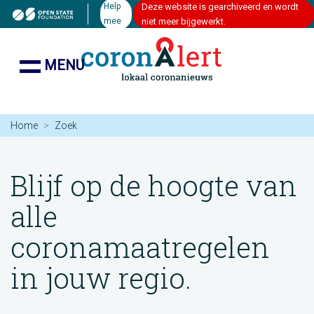
Help
Deze website is gearchiveerd en wordt
mee
niet meer bijgewerkt.
MENU
Home
Zoek
Blijf op de hoogte van
alle
coronamaatregelen
in jouw regio.