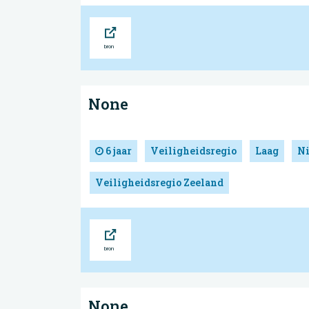
Bron
None
6 jaar
Veiligheidsregio
Laag
N
Veiligheidsregio Zeeland
Bron
None