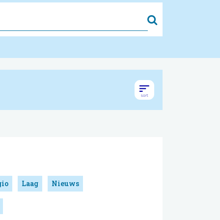
Zoek
gio
Laag
Nieuws