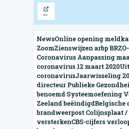
Bron
NewsOnline opening meldkam
ZoomZienswijzen arbp BRZO-
Coronavirus Aanpassing maa
coronavirus 12 maart 2020Ui
coronavirusJaarwisseling 2
directeur Publieke Gezondhe
benoemd Systeemoefening Ve
Zeeland beëindigdBelgische 
brandweerpost Colijnsplaat /
versterkenCBS-cijfers verloo