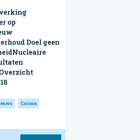
werking
er op
ieuw
erhoud Doel geen
heidNucleaire
ultaten
Overzicht
'18
ieuws
Corona