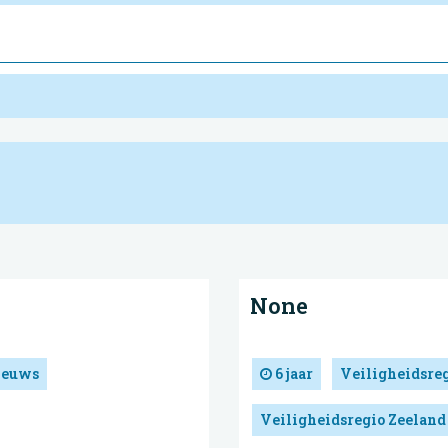
None
ieuws
6 jaar
Veiligheidsre
Veiligheidsregio Zeeland