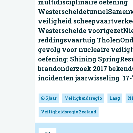
multidisciplinaire oefening
WesterscheldetunnelSamen
veiligheid scheepvaartverke
Westerschelde voortgezetN
reddingsvaartuig TholenOnd
gevolg voor nucleaire veilig
oefening: Shining SpringRes
brandonderzoek 2017 bekend
incidenten jaarwisseling '17-
5 jaar
Veiligheidsregio
Laag
N
Veiligheidsregio Zeeland
Bron