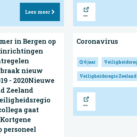
Bron
Lees meer
er in Bergen op
Coronavirus
inrichtingen
tregelen
6 jaar
Veiligheidsre
tbraak nieuw
Veiligheidsregio Zeeland
019 - 2020Nieuwe
id Zeeland
Bron
iligheidsregio
collega gaat
 Kortgene
p personeel