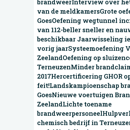
brandweerInterview over h
van de meldkamersGrote oef
GoesOefening wegtunnel inc
van 112-beller sneller en na
beschikbaar Jaarwisseling i
vorig jaarSysteemoefening V
ZeelandOefening op sluizen
TerneuzenMinder brandclaim
2017Hercertificering GHOR 
feit!Landskampioenschap br
GoesNieuwe voertuigen Bra
ZeelandLichte toename
brandweerpersoneelHulpverle
chemisch bedrijf in Terneuz