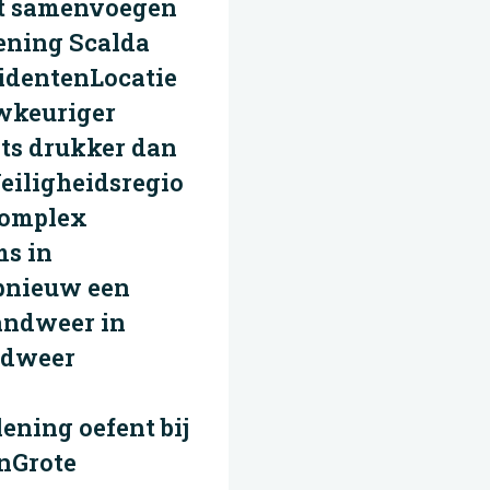
et samenvoegen
ening Scalda
identenLocatie
uwkeuriger
ets drukker dan
eiligheidsregio
complex
s in
opnieuw een
andweer in
ndweer
ning oefent bij
enGrote