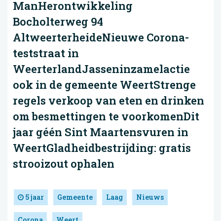
ManHerontwikkeling
Bocholterweg 94
AltweerterheideNieuwe Corona-
teststraat in
WeerterlandJasseninzamelactie
ook in de gemeente WeertStrenge
regels verkoop van eten en drinken
om besmettingen te voorkomenDit
jaar géén Sint Maartensvuren in
WeertGladheidbestrijding: gratis
strooizout ophalen
5 jaar
Gemeente
Laag
Nieuws
Corona
Weert