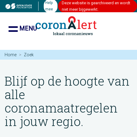
Help
Deze website is gearchiveerd en wordt
mee
niet meer bijgewerkt.
MENU
Home
Zoek
Blijf op de hoogte van
alle
coronamaatregelen
in jouw regio.