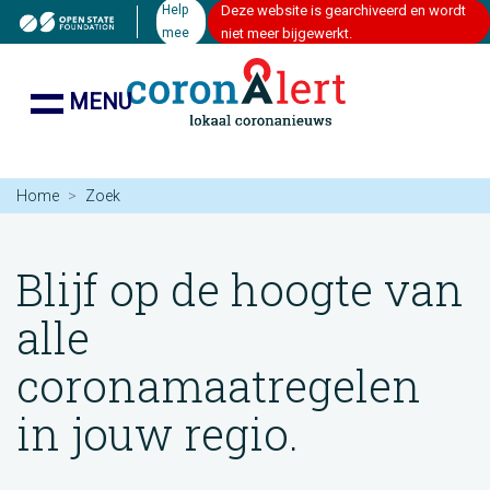
Help
Deze website is gearchiveerd en wordt
mee
niet meer bijgewerkt.
MENU
Home
Zoek
Blijf op de hoogte van
alle
coronamaatregelen
in jouw regio.