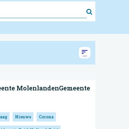
Zoek
meente MolenlandenGemeente
aag
Nieuws
Corona