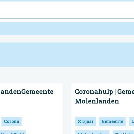
landenGemeente
Coronahulp | Ge
Molenlanden
Corona
5 jaar
Gemeente
L