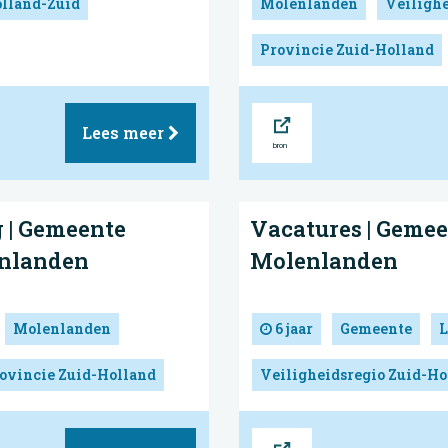
olland-Zuid
Molenlanden
Veilighe
Provincie Zuid-Holland
Bron
Lees meer
 | Gemeente
Vacatures | Geme
nlanden
Molenlanden
Molenlanden
6 jaar
Gemeente
L
ovincie Zuid-Holland
Veiligheidsregio Zuid-Ho
Bron