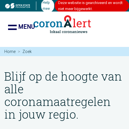
Help
Deze website is gearchiveerd en wordt
mee
niet meer bijgewerkt.
MENU
Home
Zoek
Blijf op de hoogte van
alle
coronamaatregelen
in jouw regio.