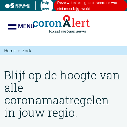
Help
Deze website is gearchiveerd en wordt
mee
niet meer bijgewerkt.
MENU
Home
Zoek
Blijf op de hoogte van
alle
coronamaatregelen
in jouw regio.