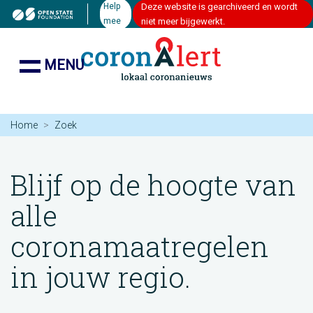
Help
Deze website is gearchiveerd en wordt
mee
niet meer bijgewerkt.
MENU
Home
Zoek
Blijf op de hoogte van
alle
coronamaatregelen
in jouw regio.