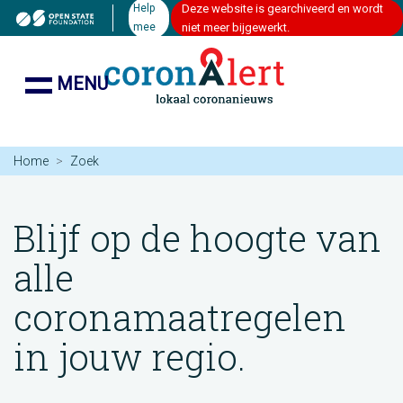
Help
Deze website is gearchiveerd en wordt
mee
niet meer bijgewerkt.
MENU
Home
Zoek
Blijf op de hoogte van
alle
coronamaatregelen
in jouw regio.