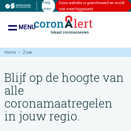
Help
Deze website is gearchiveerd en wordt
mee
niet meer bijgewerkt.
MENU
Home
Zoek
Blijf op de hoogte van
alle
coronamaatregelen
in jouw regio.