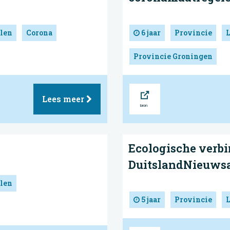
len
Corona
6 jaar
Provincie
Provincie Groningen
Bron
Lees meer
Ecologische verb
DuitslandNieuwsa
len
5 jaar
Provincie