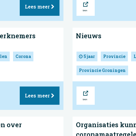
Bron
Lees meer
werknemers
Nieuws
len
Corona
5 jaar
Provincie
Provincie Groningen
Bron
Lees meer
en over
Organisaties kunn
coronamaatregel