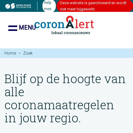
Help
Deze website is gearchiveerd en wordt
mee
niet meer bijgewerkt.
MENU
Home
Zoek
Blijf op de hoogte van
alle
coronamaatregelen
in jouw regio.