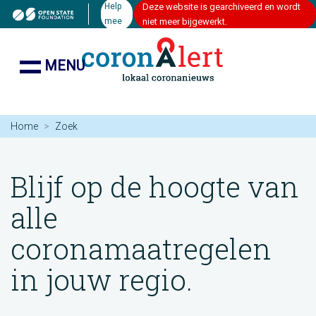
Help
Deze website is gearchiveerd en wordt
mee
niet meer bijgewerkt.
MENU
Home
Zoek
Blijf op de hoogte van
alle
coronamaatregelen
in jouw regio.