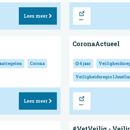
Bron
Lees meer
CoronaActueel
atregelen
Corona
4 jaar
Veiligheidsre
Veiligheidsregio IJssell
Bron
Lees meer
#VetVeilig - Veili