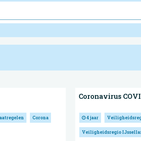
Coronavirus COVI
atregelen
Corona
4 jaar
Veiligheidsre
Veiligheidsregio IJssell