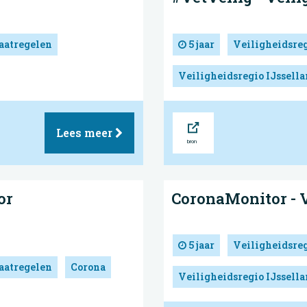
atregelen
5 jaar
Veiligheidsre
Veiligheidsregio IJssell
Bron
Lees meer
or
CoronaMonitor - V
5 jaar
Veiligheidsre
atregelen
Corona
Veiligheidsregio IJssell