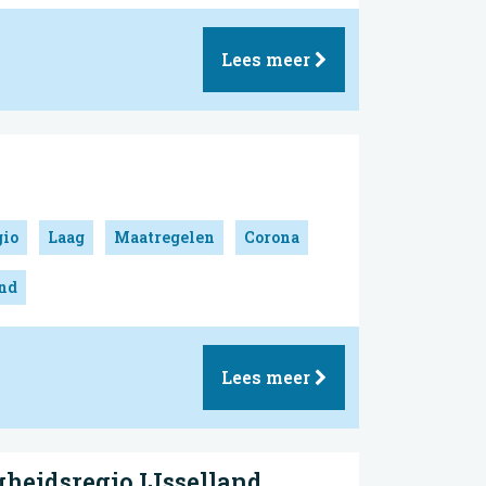
Lees meer
gio
Laag
Maatregelen
Corona
and
Lees meer
gheidsregio IJsselland