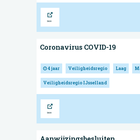
Bron
Coronavirus COVID-19
4 jaar
Veiligheidsregio
Laag
Ma
Veiligheidsregio IJsselland
Bron
Aanwijzingsbesluiten