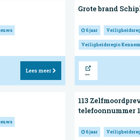
Grote brand Schi
ieuws
6 jaar
Veiligheidsre
Veiligheidsregio Kennem
Bron
Lees meer
113 Zelfmoordprev
telefoonnummer 1
ieuws
6 jaar
Veiligheidsre