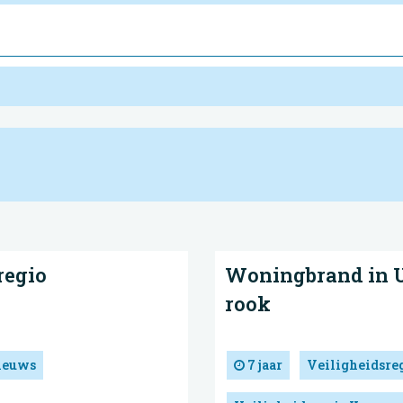
regio
Woningbrand in U
rook
ieuws
7 jaar
Veiligheidsre