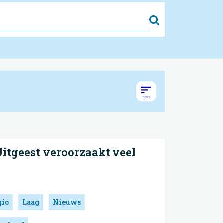
Zoek
itgeest veroorzaakt veel
gio
Laag
Nieuws