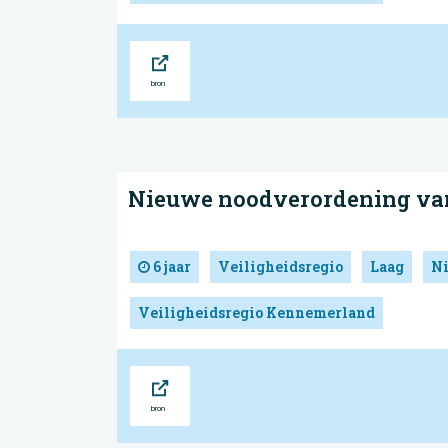
Bron
Nieuwe noodverordening va
6 jaar
Veiligheidsregio
Laag
N
Veiligheidsregio Kennemerland
Bron