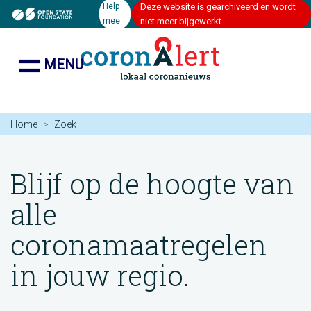
Help
Deze website is gearchiveerd en wordt
mee
niet meer bijgewerkt.
MENU
Home
Zoek
Blijf op de hoogte van
alle
coronamaatregelen
in jouw regio.